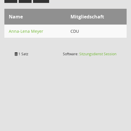
Name
Mitgliedschaft
Anna-Lena Meyer
CDU
(Wird in
1 Satz
Software:
Sitzungsdienst
Session