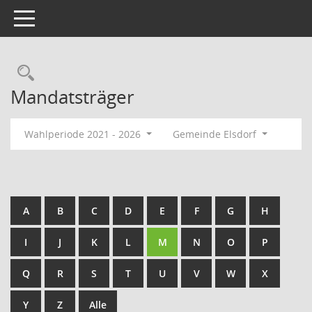
Toggle navigation
Rechercheauswahl
Mandatsträger
Wahlperiode 2021 - 2026
Gemeinde Elsdorf
A
B
C
D
E
F
G
H
I
J
K
L
M
N
O
P
Q
R
S
T
U
V
W
X
Y
Z
Alle