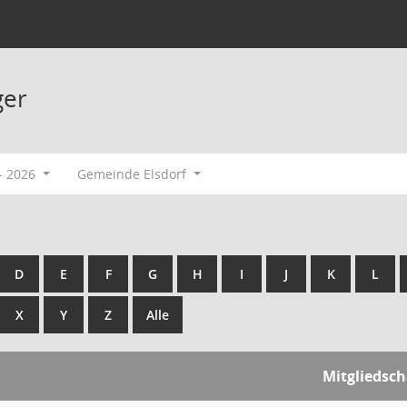
ger
- 2026
Gemeinde Elsdorf
D
E
F
G
H
I
J
K
L
X
Y
Z
Alle
Mitgliedsch