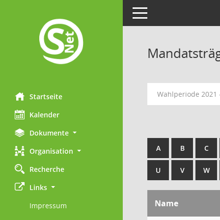
Toggle navigation
Mandatsträ
Wahlperiode 2021 
Startseite
Kalender
Dokumente
A
B
C
Organisation
Recherche
U
V
W
Links
Name
Impressum