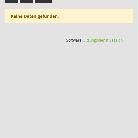
Keine Daten gefunden.
(Wird in
Software:
Sitzungsdienst
Session