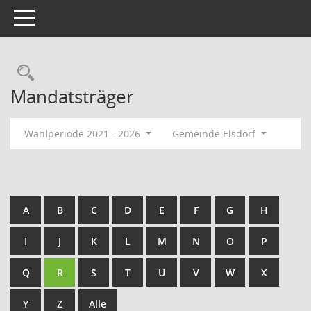
Toggle navigation
Rechercheauswahl
Mandatsträger
Wahlperiode 2021 - 2026
Gemeinde Elsdorf
A
B
C
D
E
F
G
H
I
J
K
L
M
N
O
P
Q
R
S
T
U
V
W
X
Y
Z
Alle