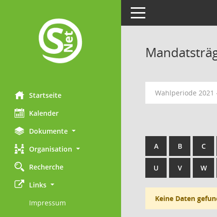
Toggle navigation
Mandatsträ
Wahlperiode 2021 
Startseite
Kalender
Dokumente
A
B
C
Organisation
Recherche
U
V
W
Links
Keine Daten gefun
Impressum