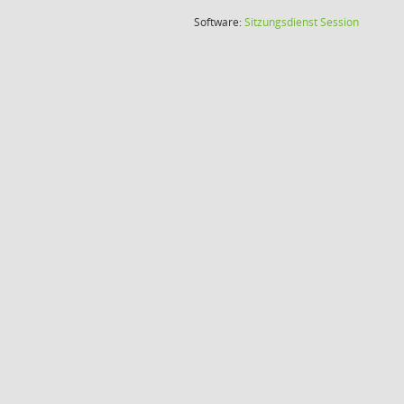
(Wird in
Software:
Sitzungsdienst
Session