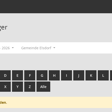
ger
- 2026
Gemeinde Elsdorf
D
E
F
G
H
I
J
K
L
X
Y
Z
Alle
den.