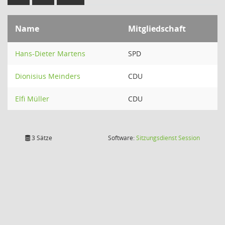
Name
Mitgliedschaft
Hans-Dieter Martens
SPD
Dionisius Meinders
CDU
Elfi Müller
CDU
(Wird in
3 Sätze
Software:
Sitzungsdienst
Session