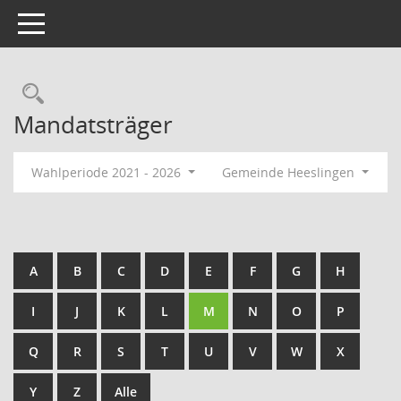
Toggle navigation
Rechercheauswahl
Mandatsträger
Wahlperiode 2021 - 2026
Gemeinde Heeslingen
A
B
C
D
E
F
G
H
I
J
K
L
M
N
O
P
Q
R
S
T
U
V
W
X
Y
Z
Alle