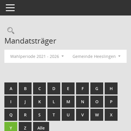
Toggle navigation
Rechercheauswahl
Mandatsträger
Wahlperiode 2021 - 2026
Gemeinde Heeslingen
A
B
C
D
E
F
G
H
I
J
K
L
M
N
O
P
Q
R
S
T
U
V
W
X
Y
Z
Alle