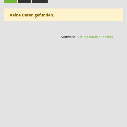
Keine Daten gefunden.
(Wird in
Software:
Sitzungsdienst
Session