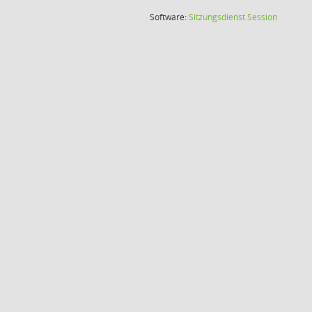
(Wird in
Software:
Sitzungsdienst
Session