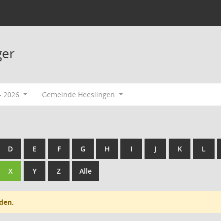
ger
- 2026
Gemeinde Heeslingen
D
E
F
G
H
I
J
K
L
X
Y
Z
Alle
den.