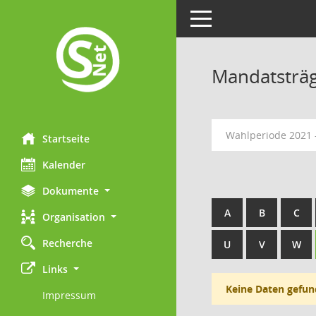
Toggle navigation
Mandatsträ
Wahlperiode 2021 
Startseite
Kalender
Dokumente
A
B
C
Organisation
Recherche
U
V
W
Links
Keine Daten gefun
Impressum