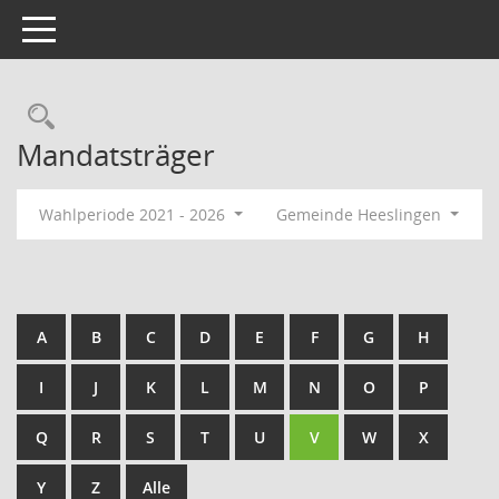
Toggle navigation
Rechercheauswahl
Mandatsträger
Wahlperiode 2021 - 2026
Gemeinde Heeslingen
A
B
C
D
E
F
G
H
I
J
K
L
M
N
O
P
Q
R
S
T
U
V
W
X
Y
Z
Alle