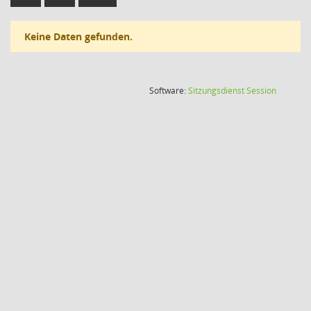
Keine Daten gefunden.
(Wird in
Software:
Sitzungsdienst
Session