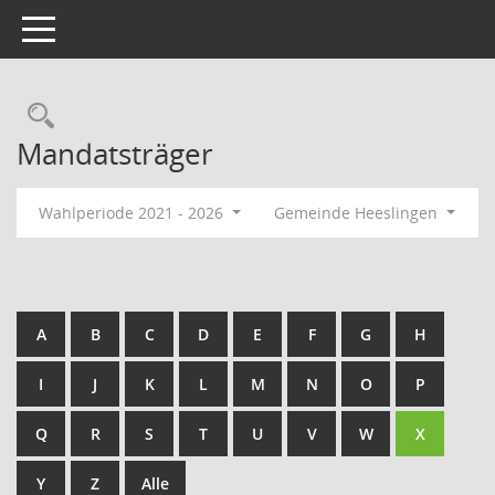
Toggle navigation
Rechercheauswahl
Mandatsträger
Wahlperiode 2021 - 2026
Gemeinde Heeslingen
A
B
C
D
E
F
G
H
I
J
K
L
M
N
O
P
Q
R
S
T
U
V
W
X
Y
Z
Alle