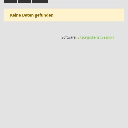
Keine Daten gefunden.
(Wird in
Software:
Sitzungsdienst
Session