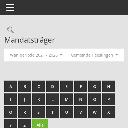
Toggle navigation
Rechercheauswahl
Mandatsträger
Wahlperiode 2021 - 2026
Gemeinde Heeslingen
A
B
C
D
E
F
G
H
I
J
K
L
M
N
O
P
Q
R
S
T
U
V
W
X
Y
Z
Alle