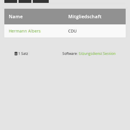
Name
Mitgliedschaft
Hermann Albers
CDU
(Wird in
1 Satz
Software:
Sitzungsdienst
Session