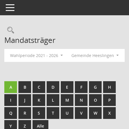
Toggle navigation
Rechercheauswahl
Mandatsträger
Wahlperiode 2021 - 2026
Gemeinde Heeslingen
A
B
C
D
E
F
G
H
I
J
K
L
M
N
O
P
Q
R
S
T
U
V
W
X
Y
Z
Alle