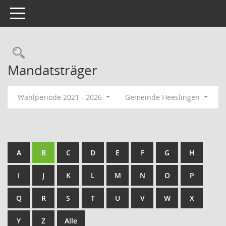
Toggle navigation
Rechercheauswahl
Mandatsträger
Wahlperiode 2021 - 2026
Gemeinde Heeslingen
A
B
C
D
E
F
G
H
I
J
K
L
M
N
O
P
Q
R
S
T
U
V
W
X
Y
Z
Alle