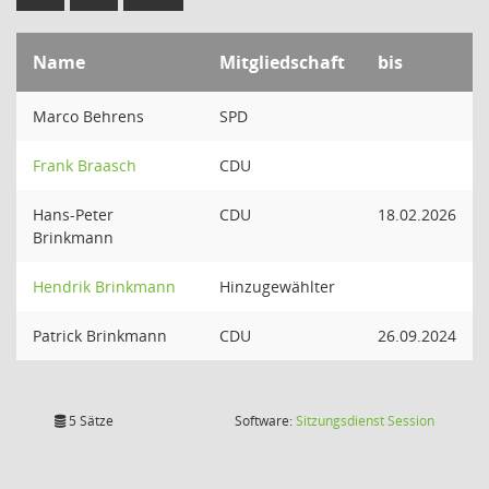
Name
Mitgliedschaft
bis
Marco Behrens
SPD
Frank Braasch
CDU
Hans-Peter
CDU
18.02.2026
Brinkmann
Hendrik Brinkmann
Hinzugewählter
Patrick Brinkmann
CDU
26.09.2024
(Wird in
5 Sätze
Software:
Sitzungsdienst
Session