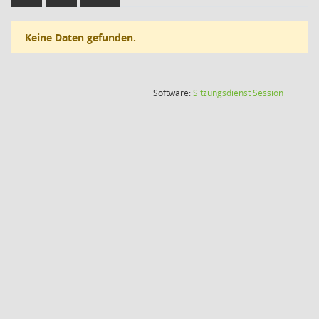
Keine Daten gefunden.
(Wird in
Software:
Sitzungsdienst
Session