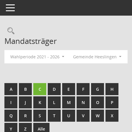
Toggle navigation
Rechercheauswahl
Mandatsträger
Wahlperiode 2021 - 2026
Gemeinde Heeslingen
A
B
C
D
E
F
G
H
I
J
K
L
M
N
O
P
Q
R
S
T
U
V
W
X
Y
Z
Alle