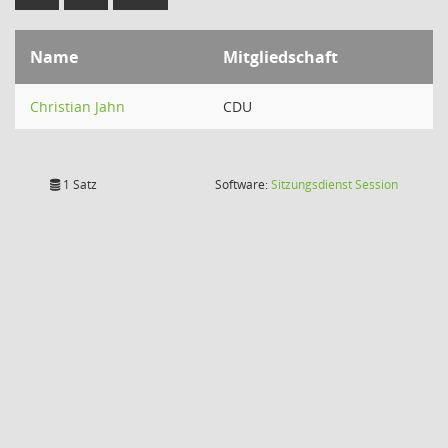
Name
Mitgliedschaft
Christian Jahn
CDU
(Wird in
1 Satz
Software:
Sitzungsdienst
Session