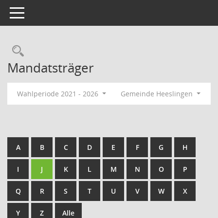
Toggle navigation
Rechercheauswahl
Mandatsträger
Wahlperiode 2021 - 2026
Gemeinde Heeslingen
A
B
C
D
E
F
G
H
I
J
K
L
M
N
O
P
Q
R
S
T
U
V
W
X
Y
Z
Alle