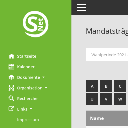
Toggle navigation
Mandatsträ
Wahlperiode 2021 
Startseite
Kalender
Dokumente
A
B
C
Organisation
Recherche
U
V
W
Links
Name
Impressum