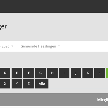
ger
- 2026
Gemeinde Heeslingen
D
E
F
G
H
I
J
K
L
X
Y
Z
Alle
Mitgl