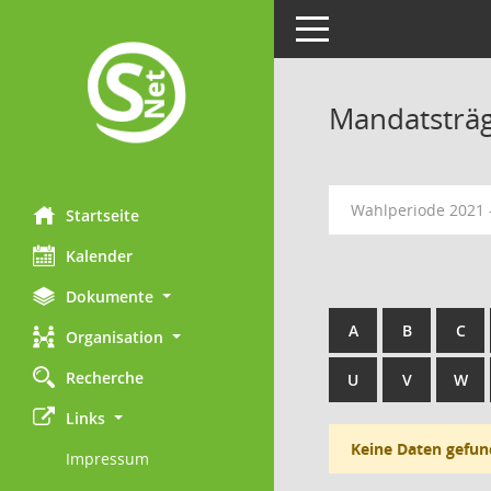
Toggle navigation
Mandatsträ
Wahlperiode 2021 
Startseite
Kalender
Dokumente
A
B
C
Organisation
Recherche
U
V
W
Links
Keine Daten gefun
Impressum