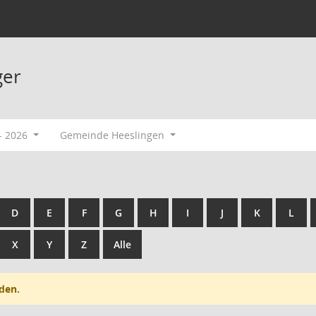
ger
- 2026
Gemeinde Heeslingen
D
E
F
G
H
I
J
K
L
X
Y
Z
Alle
den.