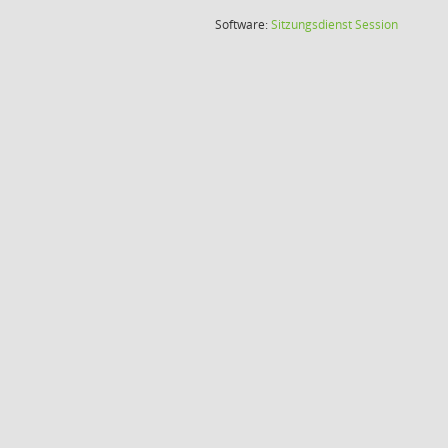
(Wird in
Software:
Sitzungsdienst
Session