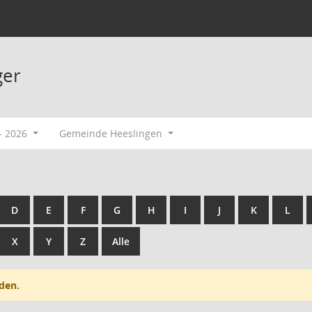
ger
- 2026
Gemeinde Heeslingen
D
E
F
G
H
I
J
K
L
X
Y
Z
Alle
den.