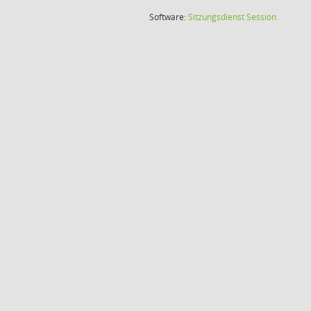
(Wird in
Software:
Sitzungsdienst
Session