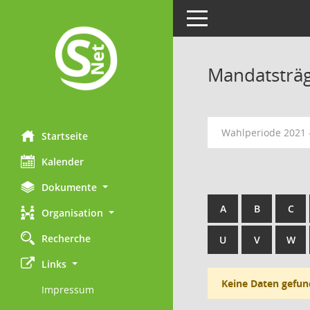
Toggle navigation
Mandatsträ
Wahlperiode 2021 
Startseite
Kalender
Dokumente
A
B
C
Organisation
Recherche
U
V
W
Links
Keine Daten gefun
Impressum