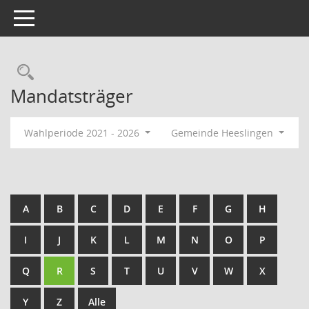
Toggle navigation
Rechercheauswahl
Mandatsträger
Wahlperiode 2021 - 2026
Gemeinde Heeslingen
A
B
C
D
E
F
G
H
I
J
K
L
M
N
O
P
Q
R
S
T
U
V
W
X
Y
Z
Alle