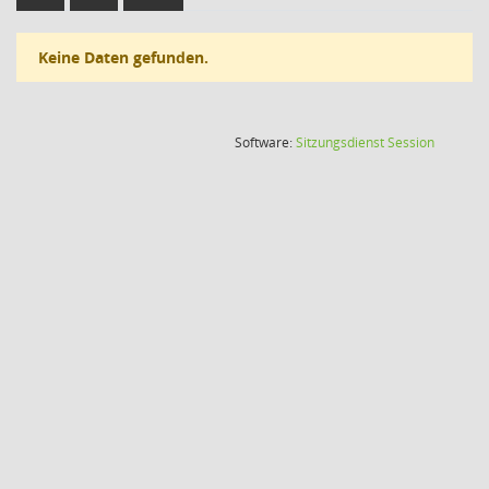
Keine Daten gefunden.
(Wird in
Software:
Sitzungsdienst
Session