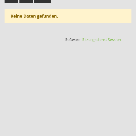
Keine Daten gefunden.
(Wird in
Software:
Sitzungsdienst
Session