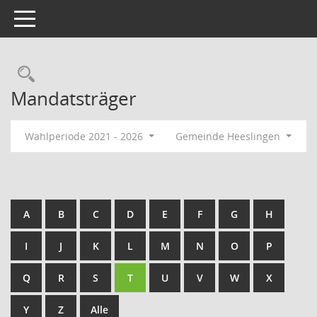
Toggle navigation
Rechercheauswahl
Mandatsträger
Wahlperiode 2021 - 2026
Gemeinde Heeslingen
A
B
C
D
E
F
G
H
I
J
K
L
M
N
O
P
Q
R
S
T
U
V
W
X
Y
Z
Alle