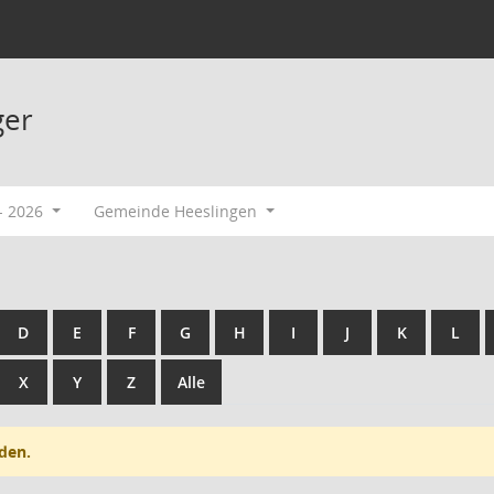
ger
- 2026
Gemeinde Heeslingen
D
E
F
G
H
I
J
K
L
X
Y
Z
Alle
den.