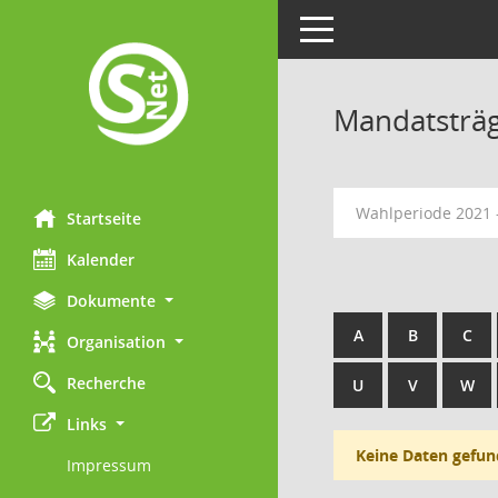
Toggle navigation
Mandatsträ
Wahlperiode 2021 
Startseite
Kalender
Dokumente
A
B
C
Organisation
Recherche
U
V
W
Links
Keine Daten gefun
Impressum