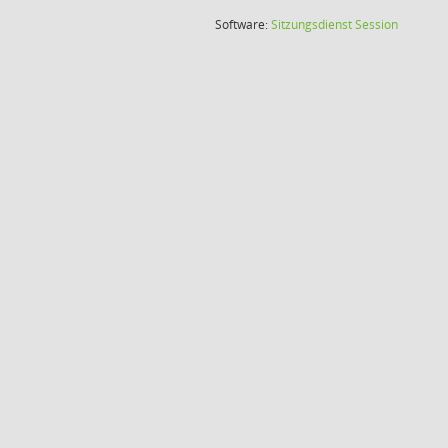
(Wird in
Software:
Sitzungsdienst
Session