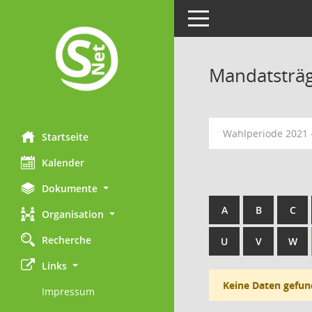
Toggle navigation
Mandatsträ
Wahlperiode 2021 
Startseite
Kalender
Dokumente
A
B
C
Organisation
Recherche
U
V
W
Links
Keine Daten gefun
Impressum