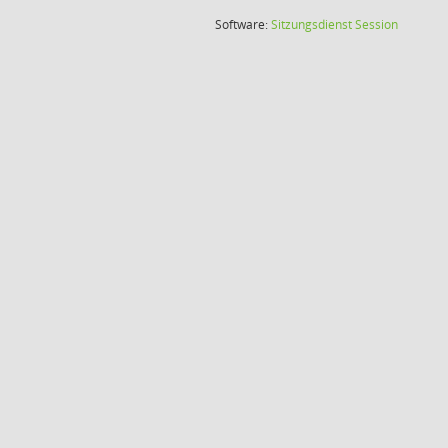
(Wird in
Software:
Sitzungsdienst
Session