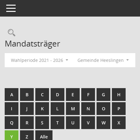
Toggle navigation
Rechercheauswahl
Mandatsträger
Wahlperiode 2021 - 2026
Gemeinde Heeslingen
A
B
C
D
E
F
G
H
I
J
K
L
M
N
O
P
Q
R
S
T
U
V
W
X
Y
Z
Alle