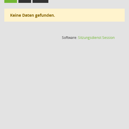
Keine Daten gefunden.
(Wird in
Software:
Sitzungsdienst
Session