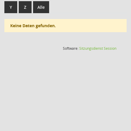
Y
Z
Alle
Keine Daten gefunden.
(Wird in
Software:
Sitzungsdienst
Session