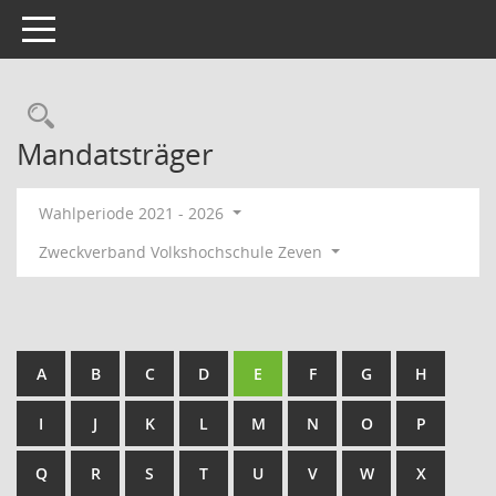
Toggle navigation
Rechercheauswahl
Mandatsträger
Wahlperiode 2021 - 2026
Zweckverband Volkshochschule Zeven
A
B
C
D
E
F
G
H
I
J
K
L
M
N
O
P
Q
R
S
T
U
V
W
X