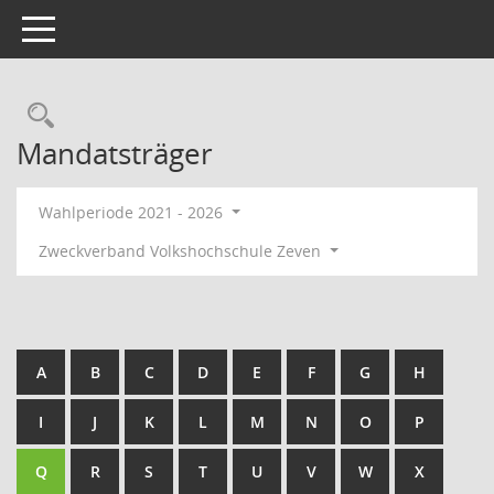
Toggle navigation
Rechercheauswahl
Mandatsträger
Wahlperiode 2021 - 2026
Zweckverband Volkshochschule Zeven
A
B
C
D
E
F
G
H
I
J
K
L
M
N
O
P
Q
R
S
T
U
V
W
X