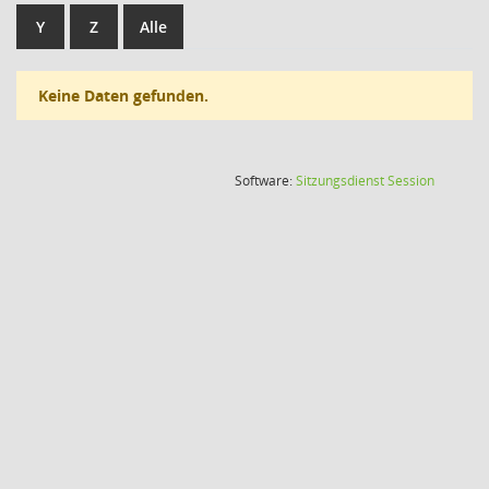
Y
Z
Alle
Keine Daten gefunden.
(Wird in
Software:
Sitzungsdienst
Session