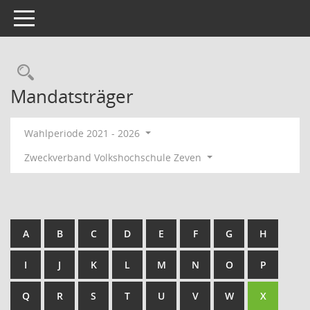
Toggle navigation
Rechercheauswahl
Mandatsträger
Wahlperiode 2021 - 2026
Zweckverband Volkshochschule Zeven
A
B
C
D
E
F
G
H
I
J
K
L
M
N
O
P
Q
R
S
T
U
V
W
X