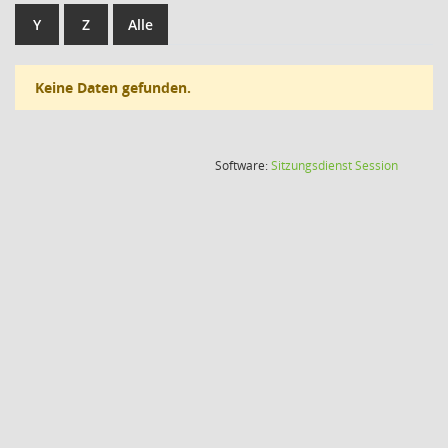
Y
Z
Alle
Keine Daten gefunden.
(Wird in
Software:
Sitzungsdienst
Session