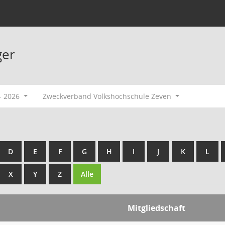
ger
- 2026
Zweckverband Volkshochschule Zeven
D
E
F
G
H
I
J
K
L
X
Y
Z
Alle
Mitgliedschaft