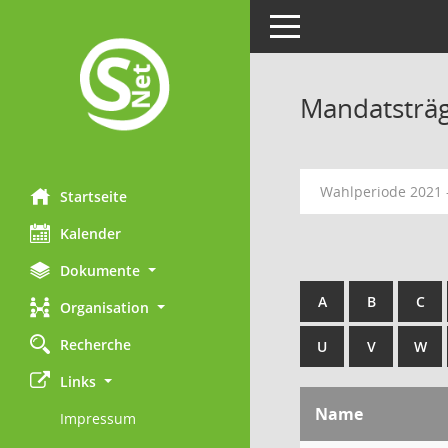
Toggle navigation
Mandatsträ
Wahlperiode 2021 
Startseite
Kalender
Dokumente
A
B
C
Organisation
Recherche
U
V
W
Links
Name
Impressum