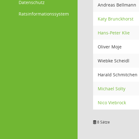
Datenschutz
Andreas Bellmann
Ratsinformationssystem
Katy Brunckhorst
Hans-Peter Klie
Oliver Moje
Wiebke Scheidl
Harald Schmitchen
Michael Solty
Nico Viebrock
8 Sätze