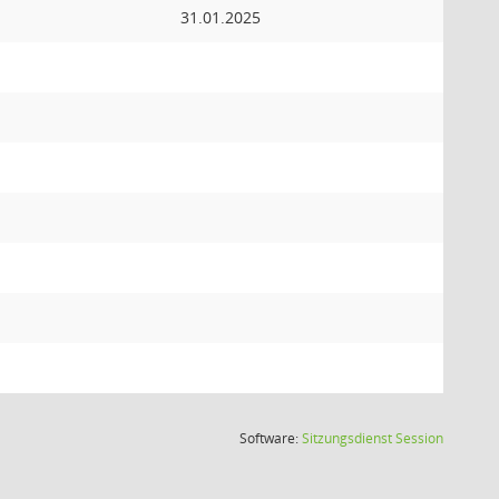
31.01.2025
(Wird in
Software:
Sitzungsdienst
Session