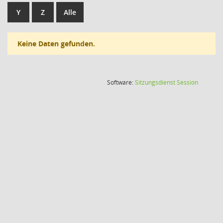
Y
Z
Alle
Keine Daten gefunden.
(Wird in
Software:
Sitzungsdienst
Session