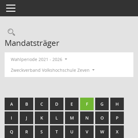
Toggle navigation
Rechercheauswahl
Mandatsträger
Wahlperiode 2021 - 2026
Zweckverband Volkshochschule Zeven
A
B
C
D
E
F
G
H
I
J
K
L
M
N
O
P
Q
R
S
T
U
V
W
X