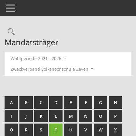
Toggle navigation
Rechercheauswahl
Mandatsträger
Wahlperiode 2021 - 2026
Zweckverband Volkshochschule Zeven
A
B
C
D
E
F
G
H
I
J
K
L
M
N
O
P
Q
R
S
T
U
V
W
X