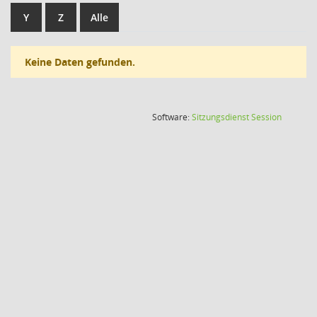
Y
Z
Alle
Keine Daten gefunden.
(Wird in
Software:
Sitzungsdienst
Session