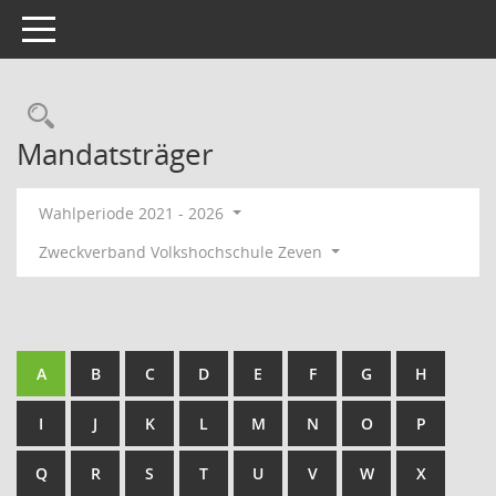
Toggle navigation
Rechercheauswahl
Mandatsträger
Wahlperiode 2021 - 2026
Zweckverband Volkshochschule Zeven
A
B
C
D
E
F
G
H
I
J
K
L
M
N
O
P
Q
R
S
T
U
V
W
X