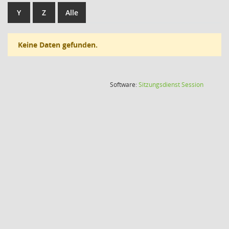
Y
Z
Alle
Keine Daten gefunden.
(Wird in
Software:
Sitzungsdienst
Session