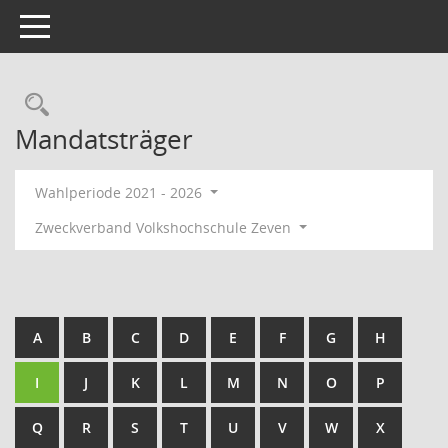
Toggle navigation
Rechercheauswahl
Mandatsträger
Wahlperiode 2021 - 2026
Zweckverband Volkshochschule Zeven
A
B
C
D
E
F
G
H
I
J
K
L
M
N
O
P
Q
R
S
T
U
V
W
X