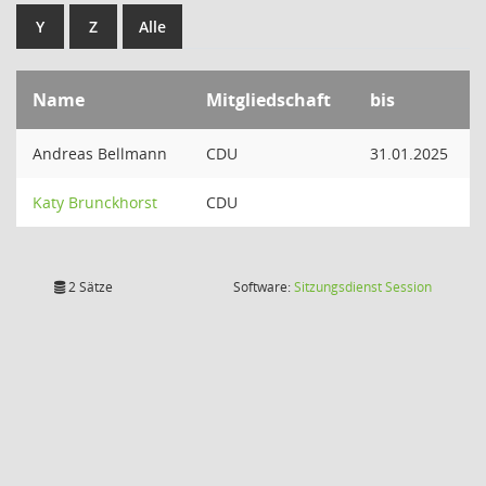
Y
Z
Alle
Name
Mitgliedschaft
bis
Andreas Bellmann
CDU
31.01.2025
Katy Brunckhorst
CDU
(Wird in
2 Sätze
Software:
Sitzungsdienst
Session