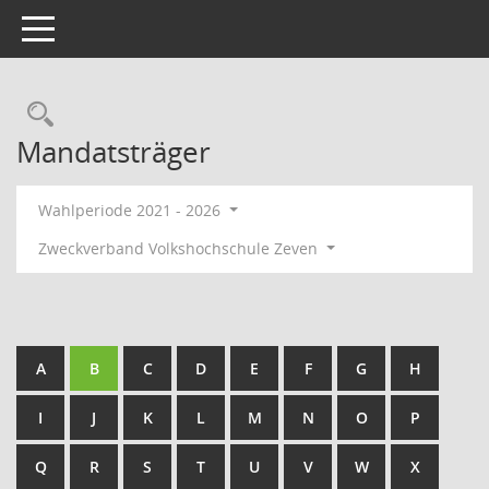
Toggle navigation
Rechercheauswahl
Mandatsträger
Wahlperiode 2021 - 2026
Zweckverband Volkshochschule Zeven
A
B
C
D
E
F
G
H
I
J
K
L
M
N
O
P
Q
R
S
T
U
V
W
X