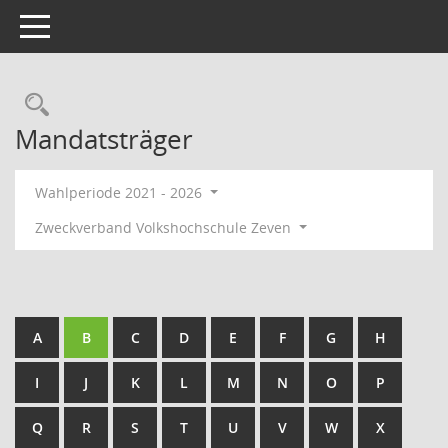
Toggle navigation
Rechercheauswahl
Mandatsträger
Wahlperiode 2021 - 2026
Zweckverband Volkshochschule Zeven
A
B
C
D
E
F
G
H
I
J
K
L
M
N
O
P
Q
R
S
T
U
V
W
X