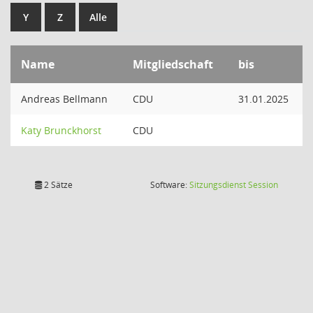
Y
Z
Alle
Name
Mitgliedschaft
bis
Andreas Bellmann
CDU
31.01.2025
Katy Brunckhorst
CDU
(Wird in
2 Sätze
Software:
Sitzungsdienst
Session