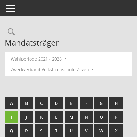
Toggle navigation
Rechercheauswahl
Mandatsträger
Wahlperiode 2021 - 2026
Zweckverband Volkshochschule Zeven
A
B
C
D
E
F
G
H
I
J
K
L
M
N
O
P
Q
R
S
T
U
V
W
X