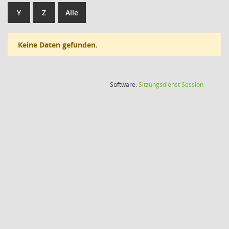
Y
Z
Alle
Keine Daten gefunden.
(Wird in
Software:
Sitzungsdienst
Session