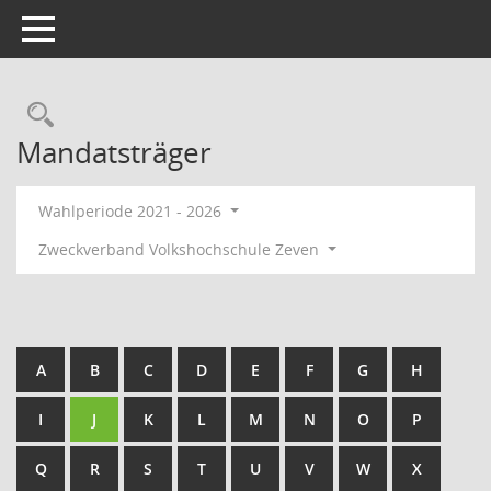
Toggle navigation
Rechercheauswahl
Mandatsträger
Wahlperiode 2021 - 2026
Zweckverband Volkshochschule Zeven
A
B
C
D
E
F
G
H
I
J
K
L
M
N
O
P
Q
R
S
T
U
V
W
X