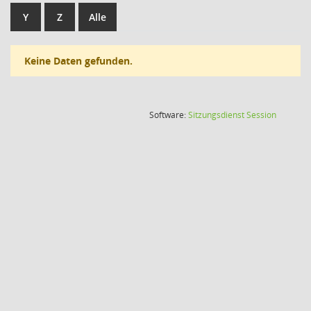
Y
Z
Alle
Keine Daten gefunden.
(Wird in
Software:
Sitzungsdienst
Session