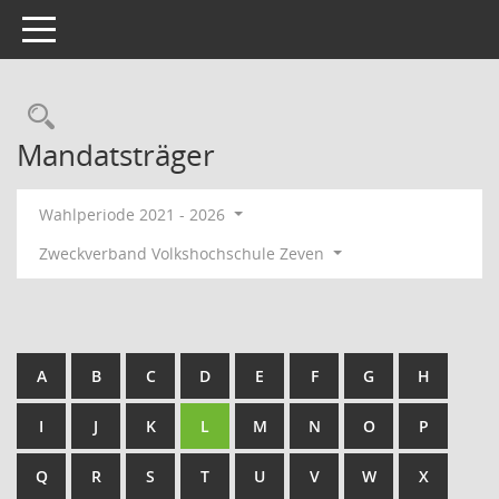
Toggle navigation
Rechercheauswahl
Mandatsträger
Wahlperiode 2021 - 2026
Zweckverband Volkshochschule Zeven
A
B
C
D
E
F
G
H
I
J
K
L
M
N
O
P
Q
R
S
T
U
V
W
X