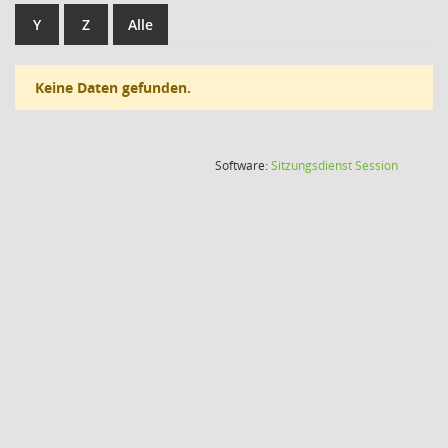
Y
Z
Alle
Keine Daten gefunden.
(Wird in
Software:
Sitzungsdienst
Session