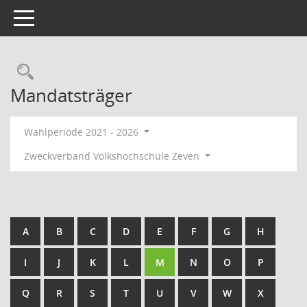
Toggle navigation
Rechercheauswahl
Mandatsträger
Wahlperiode 2021 - 2026
Zweckverband Volkshochschule Zeven
A
B
C
D
E
F
G
H
I
J
K
L
M
N
O
P
Q
R
S
T
U
V
W
X