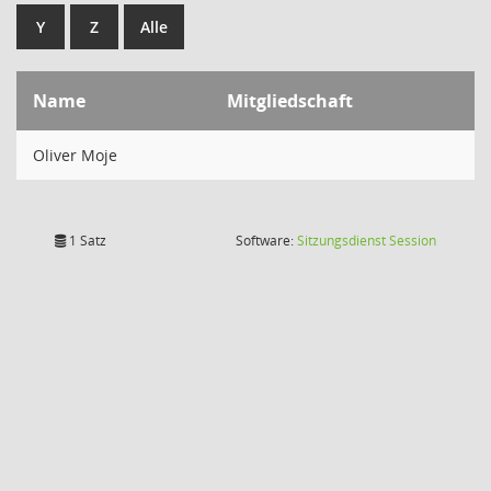
Y
Z
Alle
Name
Mitgliedschaft
Oliver Moje
(Wird in
1 Satz
Software:
Sitzungsdienst
Session