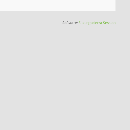
(Wird in
Software:
Sitzungsdienst
Session