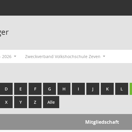
ger
- 2026
Zweckverband Volkshochschule Zeven
D
E
F
G
H
I
J
K
L
X
Y
Z
Alle
Mitgliedschaft