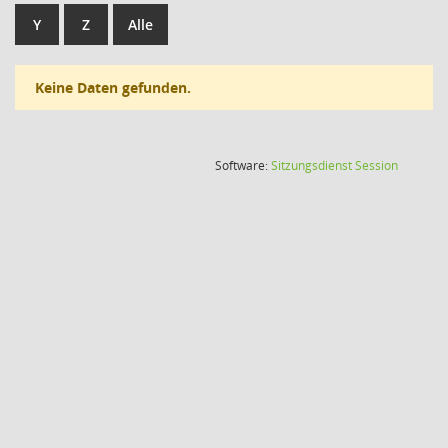
Y
Z
Alle
Keine Daten gefunden.
(Wird in
Software:
Sitzungsdienst
Session