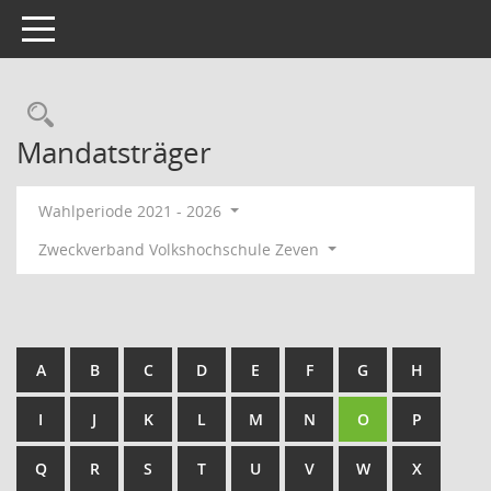
Toggle navigation
Rechercheauswahl
Mandatsträger
Wahlperiode 2021 - 2026
Zweckverband Volkshochschule Zeven
A
B
C
D
E
F
G
H
I
J
K
L
M
N
O
P
Q
R
S
T
U
V
W
X