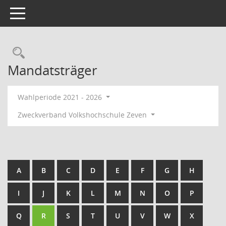
Toggle navigation
Rechercheauswahl
Mandatsträger
Wahlperiode 2021 - 2026
Zweckverband Volkshochschule Zeven
A
B
C
D
E
F
G
H
I
J
K
L
M
N
O
P
Q
R
S
T
U
V
W
X