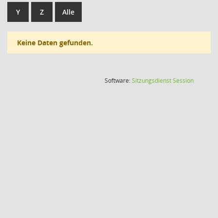
Y
Z
Alle
Keine Daten gefunden.
(Wird in
Software:
Sitzungsdienst
Session