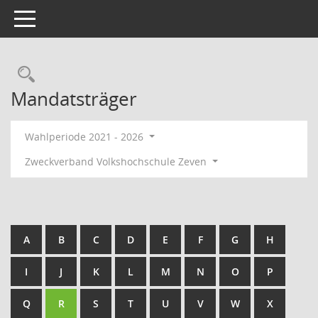
Toggle navigation
Rechercheauswahl
Mandatsträger
Wahlperiode 2021 - 2026
Zweckverband Volkshochschule Zeven
A
B
C
D
E
F
G
H
I
J
K
L
M
N
O
P
Q
R
S
T
U
V
W
X