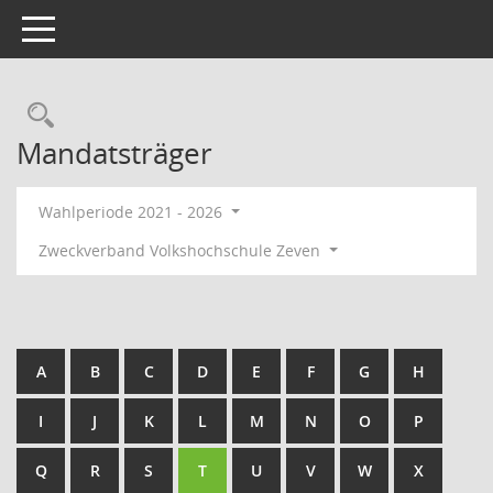
Toggle navigation
Rechercheauswahl
Mandatsträger
Wahlperiode 2021 - 2026
Zweckverband Volkshochschule Zeven
A
B
C
D
E
F
G
H
I
J
K
L
M
N
O
P
Q
R
S
T
U
V
W
X