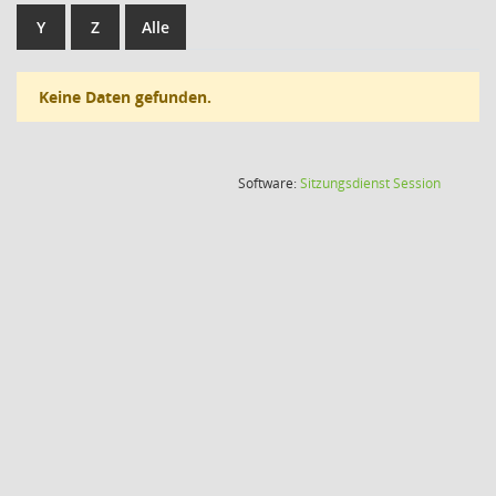
Y
Z
Alle
Keine Daten gefunden.
(Wird in
Software:
Sitzungsdienst
Session