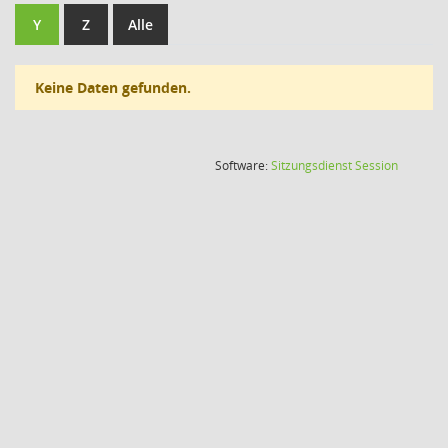
Y
Z
Alle
Keine Daten gefunden.
(Wird in
Software:
Sitzungsdienst
Session