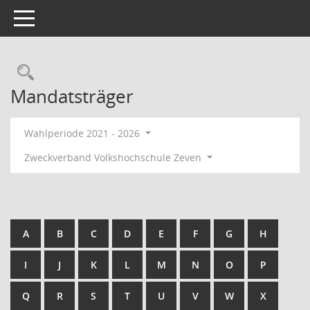
Toggle navigation
Rechercheauswahl
Mandatsträger
Wahlperiode 2021 - 2026
Zweckverband Volkshochschule Zeven
A
B
C
D
E
F
G
H
I
J
K
L
M
N
O
P
Q
R
S
T
U
V
W
X