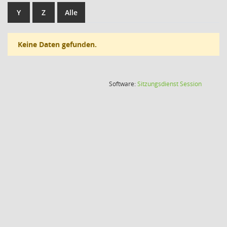
Y
Z
Alle
Keine Daten gefunden.
(Wird in
Software:
Sitzungsdienst
Session