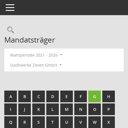
Toggle navigation
Rechercheauswahl
Mandatsträger
Wahlperiode 2021 - 2026
Stadtwerke Zeven GmbH
A
B
C
D
E
F
G
H
I
J
K
L
M
N
O
P
Q
R
S
T
U
V
W
X