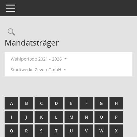
Toggle navigation
Rechercheauswahl
Mandatsträger
Wahlperiode 2021 - 2026
Stadtwerke Zeven GmbH
A
B
C
D
E
F
G
H
I
J
K
L
M
N
O
P
Q
R
S
T
U
V
W
X