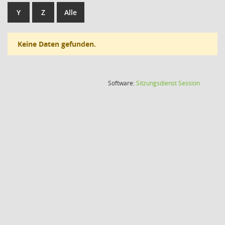
Y
Z
Alle
Keine Daten gefunden.
(Wird in
Software:
Sitzungsdienst
Session