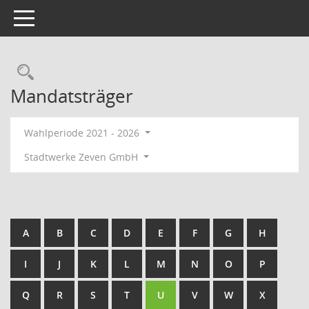
Toggle navigation
Rechercheauswahl
Mandatsträger
Wahlperiode 2021 - 2026
Stadtwerke Zeven GmbH
A
B
C
D
E
F
G
H
I
J
K
L
M
N
O
P
Q
R
S
T
U
V
W
X