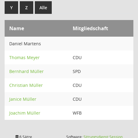
Y
Z
Alle
Name
Mitgliedschaft
Daniel Martens
Thomas Meyer
CDU
Bernhard Müller
SPD
Christian Müller
CDU
Janice Müller
CDU
Joachim Müller
WFB
(Wird in
6 Sätze
Software:
Sitzungsdienst
Session