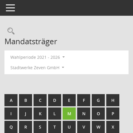
Toggle navigation
Rechercheauswahl
Mandatsträger
Wahlperiode 2021 - 2026
Stadtwerke Zeven GmbH
A
B
C
D
E
F
G
H
I
J
K
L
M
N
O
P
Q
R
S
T
U
V
W
X