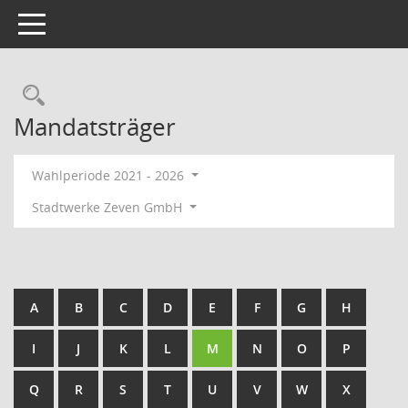
Toggle navigation
Rechercheauswahl
Mandatsträger
Wahlperiode 2021 - 2026
Stadtwerke Zeven GmbH
A
B
C
D
E
F
G
H
I
J
K
L
M
N
O
P
Q
R
S
T
U
V
W
X