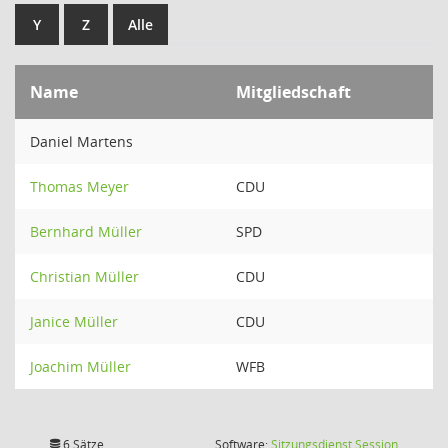
Y
Z
Alle
Name
Mitgliedschaft
Daniel Martens
Thomas Meyer
CDU
Bernhard Müller
SPD
Christian Müller
CDU
Janice Müller
CDU
Joachim Müller
WFB
(Wird in
6 Sätze
Software:
Sitzungsdienst
Session