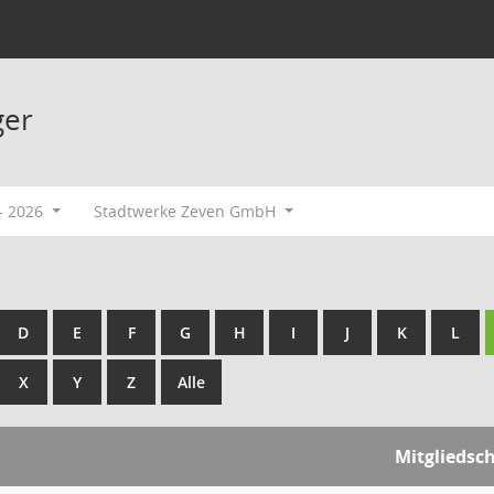
ger
- 2026
Stadtwerke Zeven GmbH
D
E
F
G
H
I
J
K
L
X
Y
Z
Alle
Mitgliedsc