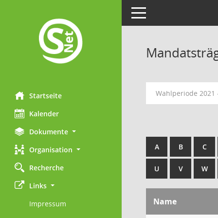
Toggle navigation
Mandatsträ
Wahlperiode 2021 
Startseite
Kalender
Dokumente
A
B
C
Organisation
Recherche
U
V
W
Links
Name
Impressum