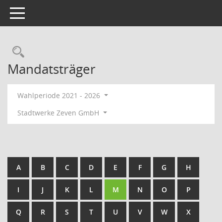
Toggle navigation
Rechercheauswahl
Mandatsträger
Wahlperiode 2021 - 2026
Stadtwerke Zeven GmbH
A
B
C
D
E
F
G
H
I
J
K
L
M
N
O
P
Q
R
S
T
U
V
W
X