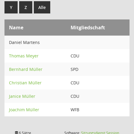
Y
Z
Alle
Name
Mitgliedschaft
Daniel Martens
Thomas Meyer
CDU
Bernhard Müller
SPD
Christian Müller
CDU
Janice Müller
CDU
Joachim Müller
WFB
(Wird in
6 Sätze
Software:
Sitzungsdienst
Session