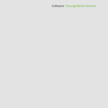
(Wird in
Software:
Sitzungsdienst
Session