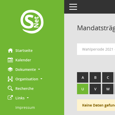
Toggle navigation
Mandatsträ
Wahlperiode 2021 
Startseite
Kalender
Dokumente
A
B
C
Organisation
Recherche
U
V
W
Links
Keine Daten gefun
Impressum