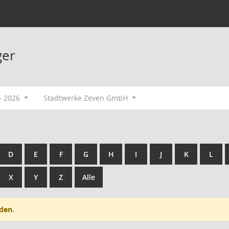
ger
- 2026
Stadtwerke Zeven GmbH
D
E
F
G
H
I
J
K
L
X
Y
Z
Alle
den.